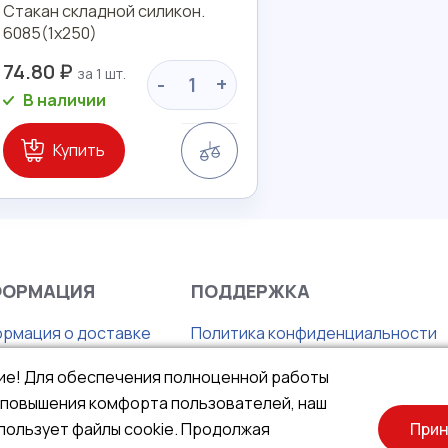
Стакан складной силикон.
6085(1х250)
74.80 ₽
-
+
В наличии
Сравнение
Купить
ФОРМАЦИЯ
ПОДДЕРЖКА
рмация о доставке
Политика конфиденциальности
с
Правила продажи товаров
ие! Для обеспечения полноценной работы
нтия
Публичная оферта
и повышения комфорта пользователей, наш
та
пользует файлы cookie. Продолжая
Прин