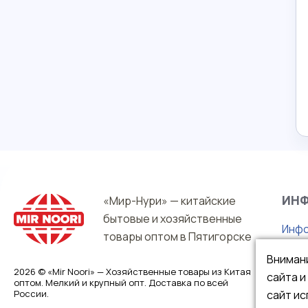
ИН
«Мир-Нури» — китайские
бытовые и хозяйственные
Инфо
товары оптом в Пятигорске
О на
Вниман
Гара
2026 © «Mir Noori» — Хозяйственные товары из Китая
сайта 
оптом. Мелкий и крупный опт. Доставка по всей
Опла
сайт ис
России.