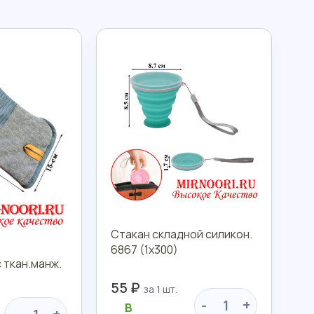
Стакан складной силикон.
6867 (1х300)
 ткан.манж.
55 ₽
-
+
В