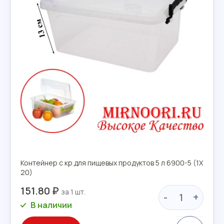
Контейнер с кр.для пищевых продуктов 5 л 6900-5 (1Х
20)
151.80 ₽
-
+
В наличии
Сравн