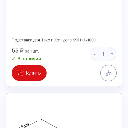
Подставка для Тако и Хот-дога 6911 (1х100)
55 ₽
-
+
В наличии
Сравн
Купить