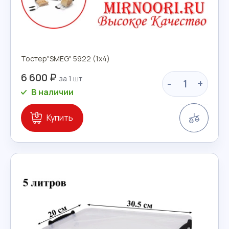
Тостер"SMEG" 5922 (1х4)
6 600 ₽
-
+
В наличии
Сравн
Купить