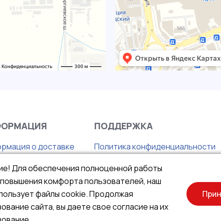
ФОРМАЦИЯ
ПОДДЕРЖКА
рмация о доставке
Политика конфиденциальности
с
Правила продажи товаров
ие! Для обеспечения полноценной работы
нтия
Публичная оферта
и повышения комфорта пользователей, наш
та
пользует файлы cookie. Продолжая
Прин
ование сайта, вы даете свое согласие на их
зование.