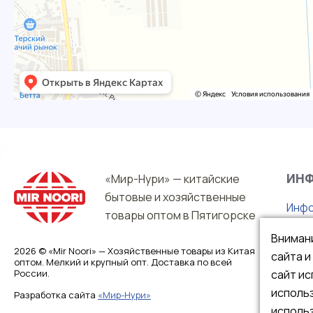
ИН
«Мир-Нури» — китайские
бытовые и хозяйственные
Инфо
товары оптом в Пятигорске
О на
Вниман
Гара
2026 © «Mir Noori» — Хозяйственные товары из Китая
сайта 
оптом. Мелкий и крупный опт. Доставка по всей
Опла
России.
сайт ис
использ
Разработка сайта
«Мир-Нури»
исполь