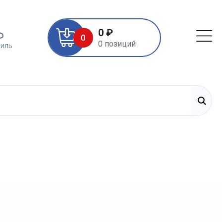
0 ₽
0
0 позиций
иль