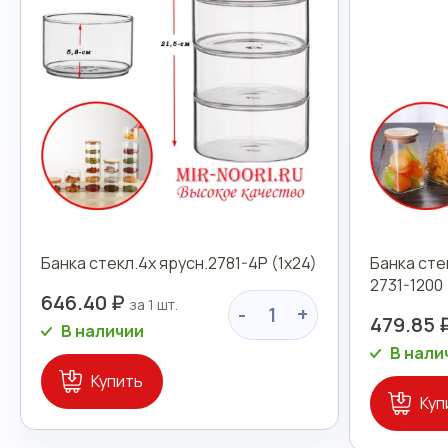
Банка стекл.4х ярусн.2781-4Р (1х24)
Банка сте
2731-1200 
646.40 ₽
-
+
479.85 
В наличии
В нали
Купить
Куп