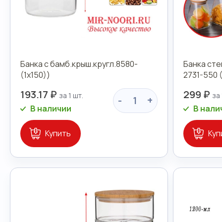
Банка с бамб.крыш.кругл.8580-
Банка сте
(1х150))
2731-550 
193.17 ₽
299 ₽
-
+
В наличии
В нали
Купить
Куп