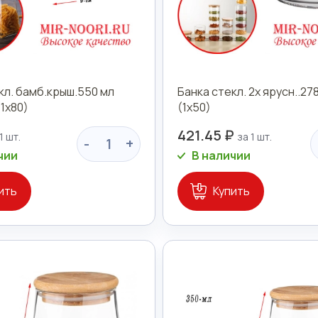
кл. бамб.крыш.550 мл
Банка стекл. 2х ярусн..27
(1х80)
(1х50)
421.45 ₽
-
+
чии
В наличии
ить
Купить