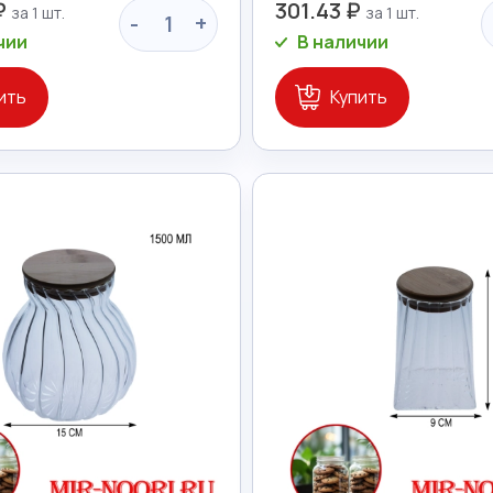
₽
301.43 ₽
-
+
чии
В наличии
ить
Купить