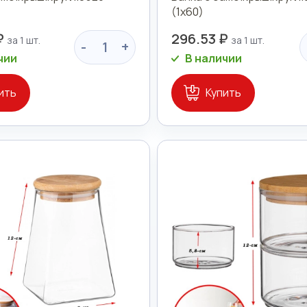
(1х60)
₽
296.53 ₽
-
+
чии
В наличии
ить
Купить