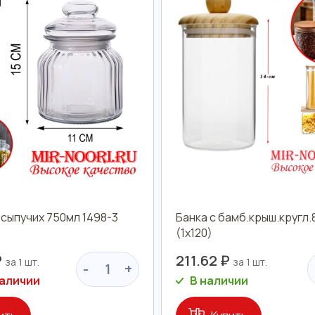
 сыпучих 750мл 1498-3
Банка с бамб.крыш.кругл.
(1х120)
₽
211.62 ₽
-
+
наличии
В наличии