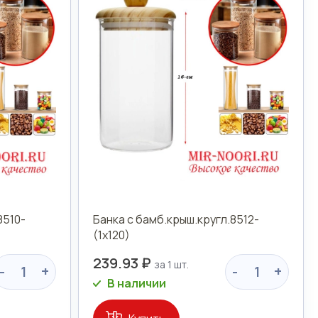
8510-
Банка с бамб.крыш.кругл.8512-
(1х120)
239.93 ₽
-
+
-
+
В наличии