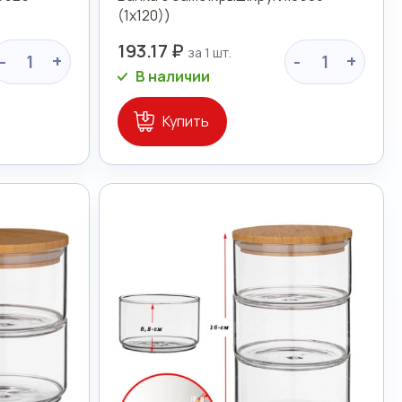
(1х120))
193.17 ₽
-
+
-
+
В наличии
Купить