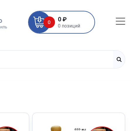
0 ₽
0
0 позиций
иль