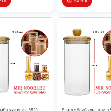
ить
Купить
амб.крыш.кругл.8520-
Банка с бамб.крыш.кругл.