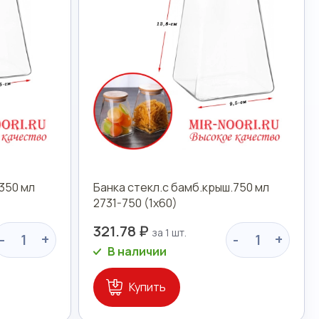
350 мл
Банка стекл.с бамб.крыш.750 мл
2731-750 (1х60)
321.78 ₽
-
+
-
+
В наличии
Купить