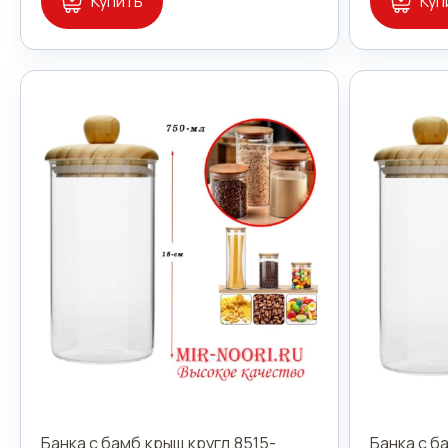
Купить
Куп
Банка с бамб.крыш.кругл.8515-
Банка с б