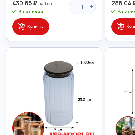
430.65 ₽
288.04 
-
+
В наличии
В нали
Купить
Куп