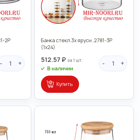
81-2Р
Банка стекл.3х ярусн..2781-3Р
(1х24)
512.57 ₽
-
+
-
+
В наличии
Купить