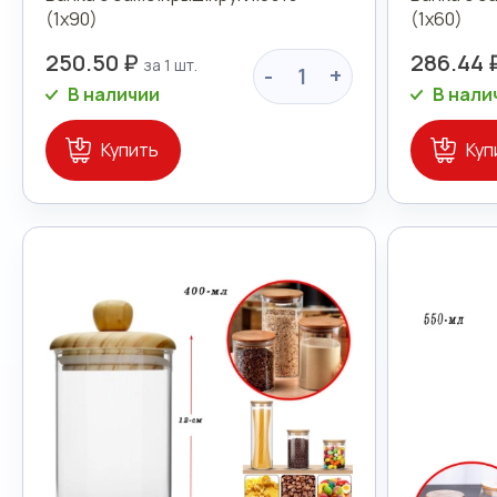
(1х90)
(1х60)
250.50 ₽
286.44 
-
+
В наличии
В нали
Купить
Куп