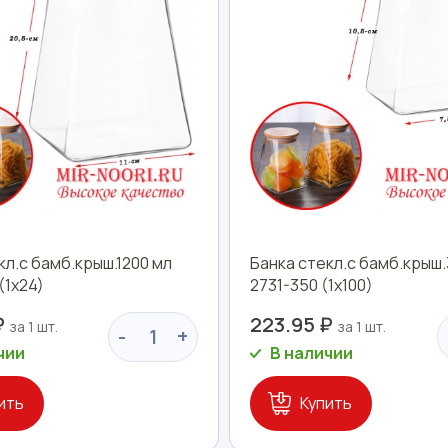
кл.с бамб.крыш.1200 мл
Банка стекл.с бамб.крыш.
(1х24)
2731-350 (1х100)
₽
223.95 ₽
-
+
чии
В наличии
ить
Купить