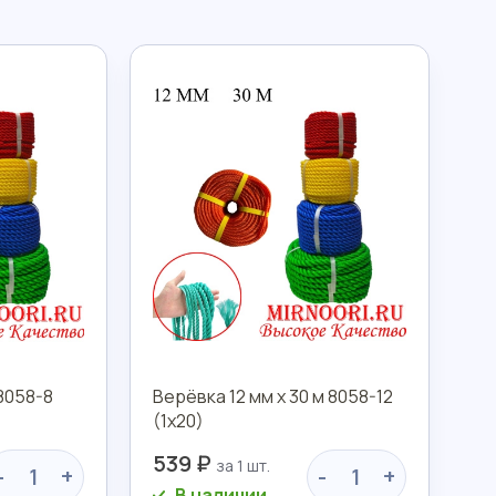
8058-8
Верёвка 12 мм х 30 м 8058-12
(1х20)
539 ₽
-
+
-
+
В наличии