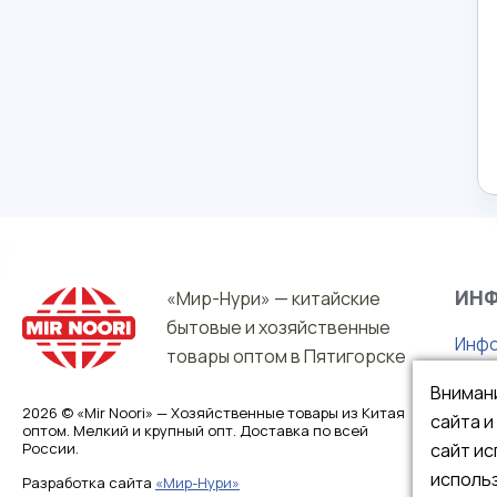
ИН
«Мир-Нури» — китайские
бытовые и хозяйственные
Инфо
товары оптом в Пятигорске
О на
Вниман
Гара
2026 © «Mir Noori» — Хозяйственные товары из Китая
сайта 
оптом. Мелкий и крупный опт. Доставка по всей
Опла
России.
сайт ис
использ
Разработка сайта
«Мир-Нури»