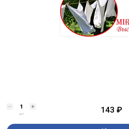
143 ₽
шт