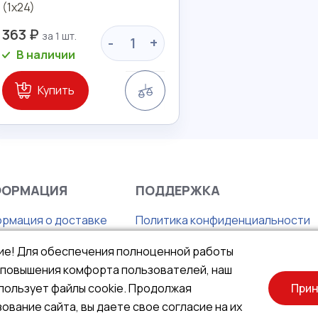
(1х24)
363 ₽
-
+
В наличии
Сравнение
Купить
ФОРМАЦИЯ
ПОДДЕРЖКА
рмация о доставке
Политика конфиденциальности
с
Правила продажи товаров
ие! Для обеспечения полноценной работы
нтия
Публичная оферта
и повышения комфорта пользователей, наш
та
пользует файлы cookie. Продолжая
Прин
ование сайта, вы даете свое согласие на их