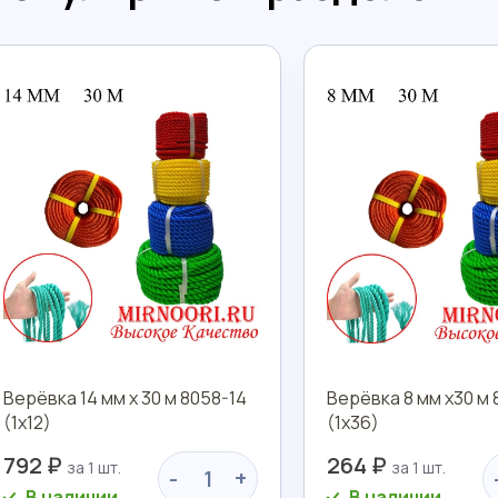
Верёвка 14 мм х 30 м 8058-14
Верёвка 8 мм х30 м 
(1х12)
(1х36)
792 ₽
264 ₽
-
+
В наличии
В наличии