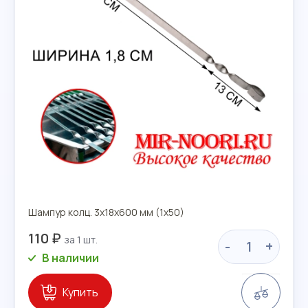
Шампур колц. 3х18х600 мм (1х50)
110 ₽
-
+
В наличии
Сравн
Купить