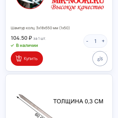
Шампур колц. 3х18х550 мм (1х50)
104.50 ₽
-
+
В наличии
Сравн
Купить