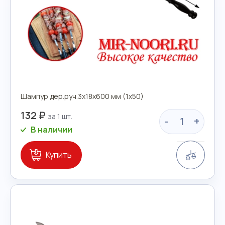
Шампур дер.руч.3х18х600 мм (1х50)
132 ₽
-
+
В наличии
Сравн
Купить