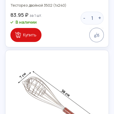
Тесторез двойной 3502 (1х240)
83.95 ₽
-
+
В наличии
Сравн
Купить