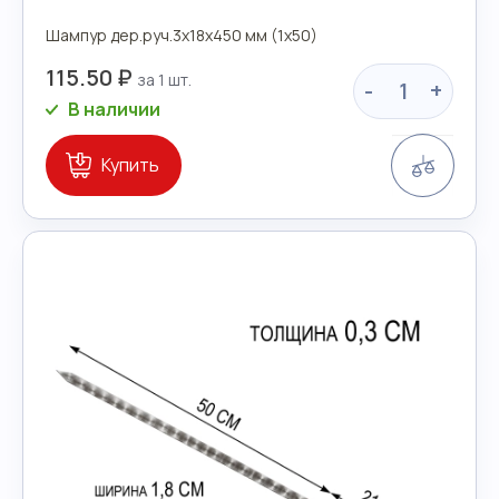
Шампур дер.руч.3х18х450 мм (1х50)
115.50 ₽
-
+
В наличии
Сравн
Купить