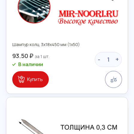
Шампур колц. 3х18х450 мм (1х50)
93.50 ₽
-
+
В наличии
Сравн
Купить