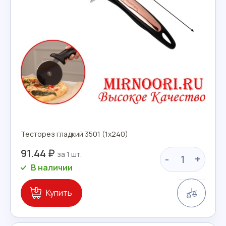
Тесторез гладкий 3501 (1х240)
91.44 ₽
-
+
В наличии
Сравн
Купить