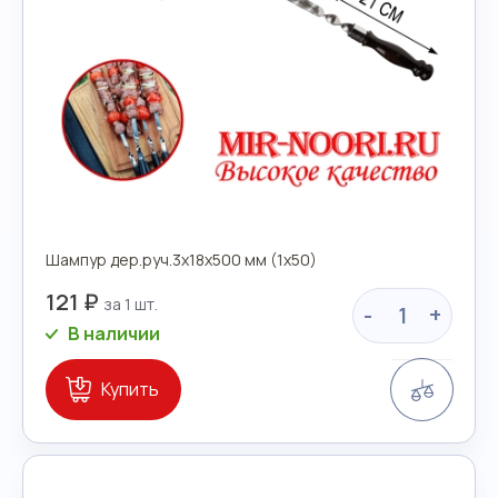
Шампур дер.руч.3х18х500 мм (1х50)
121 ₽
-
+
В наличии
Сравн
Купить