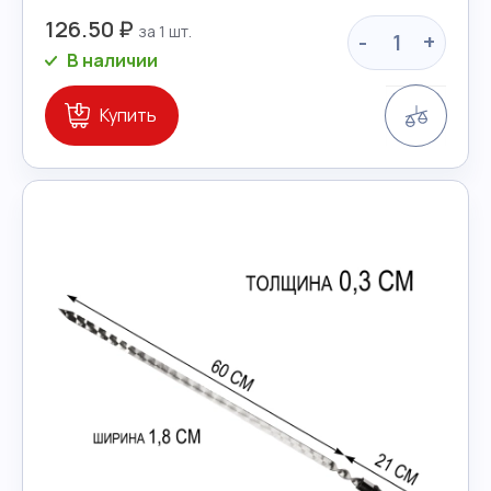
126.50 ₽
-
+
В наличии
Сравн
Купить