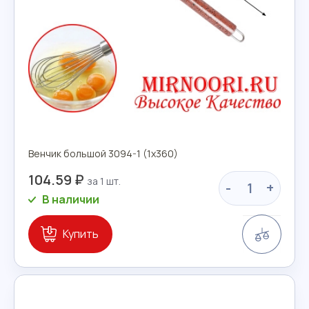
Венчик большой 3094-1 (1х360)
104.59 ₽
-
+
В наличии
Сравн
Купить