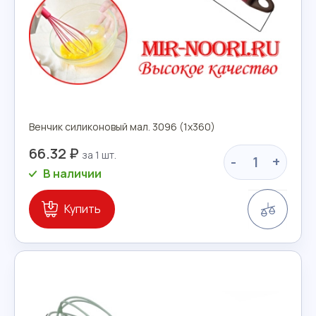
Венчик силиконовый мал. 3096 (1х360)
66.32 ₽
-
+
В наличии
Сравн
Купить