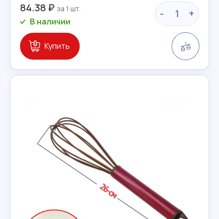
84.38 ₽
-
+
В наличии
Сравн
Купить