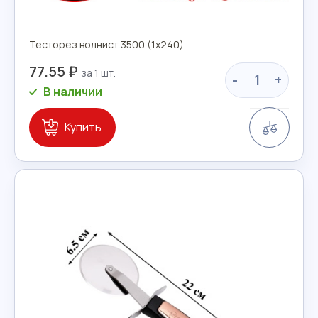
Тесторез волнист.3500 (1х240)
77.55 ₽
-
+
В наличии
Сравн
Купить