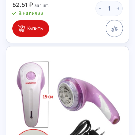
62.51 ₽
-
+
В наличии
Сравн
Купить