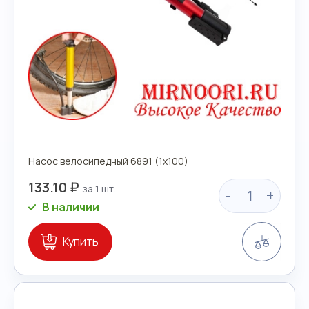
Насос велосипедный 6891 (1х100)
133.10 ₽
-
+
В наличии
Сравн
Купить