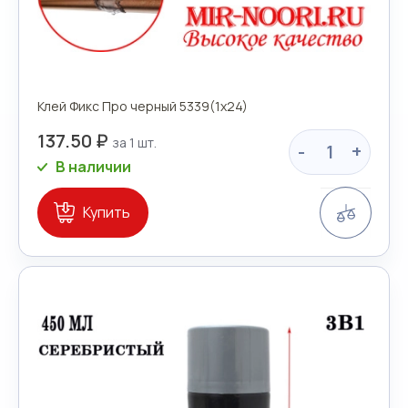
Клей Фикс Про черный 5339(1х24)
137.50 ₽
-
+
В наличии
Сравн
Купить