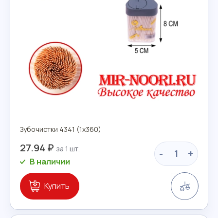
Зубочистки 4341 (1х360)
27.94 ₽
-
+
В наличии
Сравн
Купить