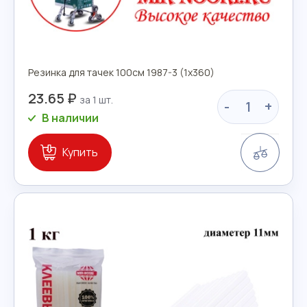
Резинка для тачек 100см 1987-3 (1х360)
23.65 ₽
-
+
В наличии
Сравн
Купить