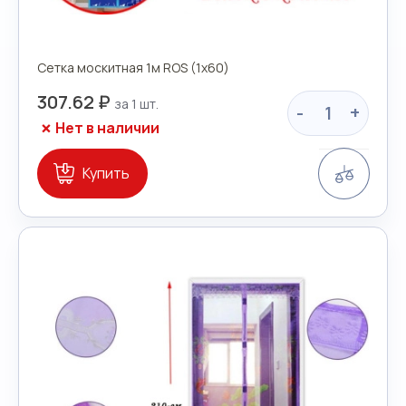
Сетка москитная 1м ROS (1х60)
307.62 ₽
-
+
Нет в наличии
Сравн
Купить