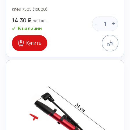
Клей 7505 (1х600)
14.30 ₽
-
+
В наличии
Сравн
Купить