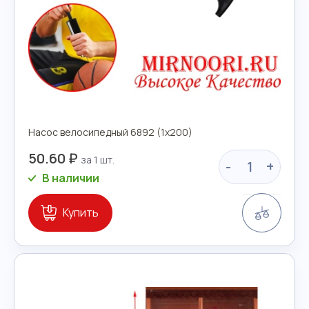
Насос велосипедный 6892 (1х200)
50.60 ₽
-
+
В наличии
Сравн
Купить