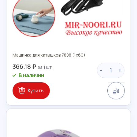
Машинка для катышков 7888 (1х60)
366.18 ₽
-
+
В наличии
Сравн
Купить