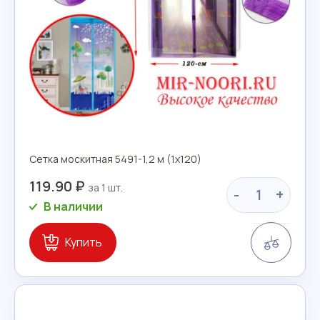
Сетка москитная 5491-1,2 м (1х120)
119.90 ₽
-
+
В наличии
Сравн
Купить