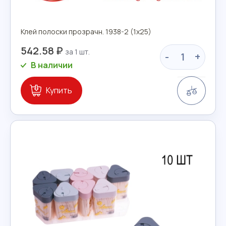
Клей полоски прозрачн. 1938-2 (1х25)
542.58 ₽
-
+
В наличии
Сравн
Купить