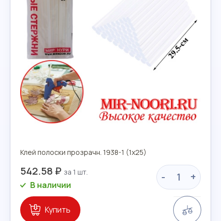
Клей полоски прозрачн. 1938-1 (1х25)
542.58 ₽
-
+
В наличии
Сравн
Купить