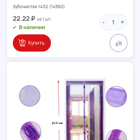
Зубочистки 1432 (1х360)
22.22 ₽
-
+
В наличии
Сравн
Купить