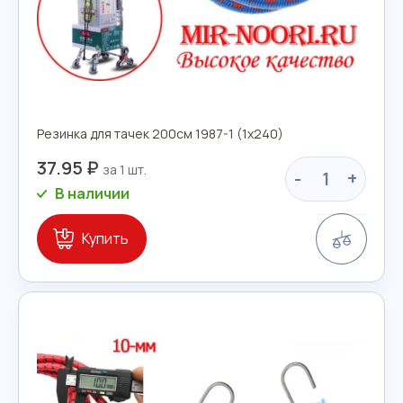
Резинка для тачек 200см 1987-1 (1х240)
37.95 ₽
-
+
В наличии
Сравн
Купить