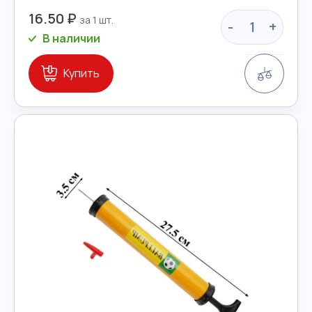
16.50 ₽
-
+
В наличии
Сравн
Купить