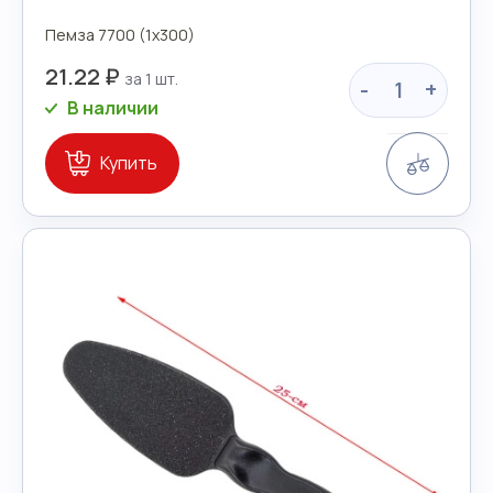
Пемза 7700 (1х300)
21.22 ₽
-
+
В наличии
Сравн
Купить