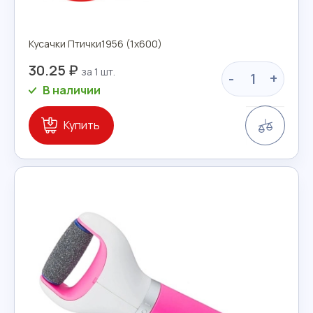
Кусачки Птички1956 (1х600)
30.25 ₽
-
+
В наличии
Сравн
Купить