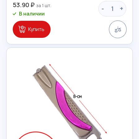
53.90 ₽
-
+
В наличии
Сравн
Купить