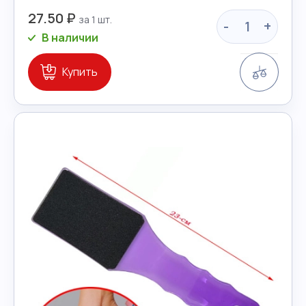
27.50 ₽
-
+
В наличии
Сравн
Купить