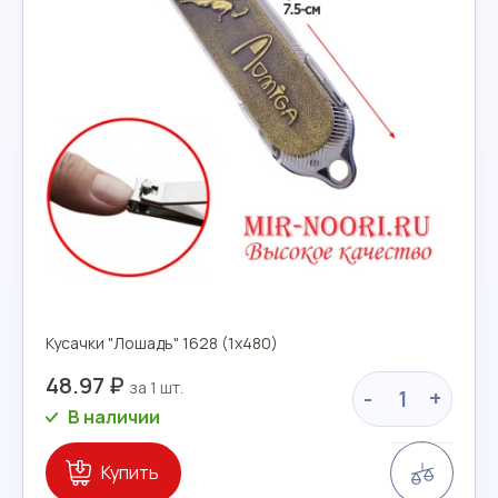
Кусачки "Лошадь" 1628 (1х480)
48.97 ₽
-
+
В наличии
Сравн
Купить