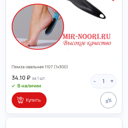
Пемза овальная 1107 (1х300)
34.10 ₽
-
+
В наличии
Сравн
Купить