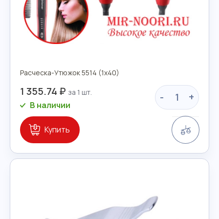
Расческа-Утюжок 5514 (1х40)
1 355.74 ₽
-
+
В наличии
Сравн
Купить