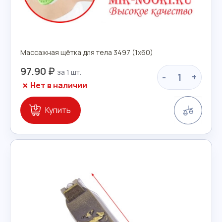
Массажная щётка для тела 3497 (1х60)
97.90 ₽
-
+
Нет в наличии
Сравн
Купить