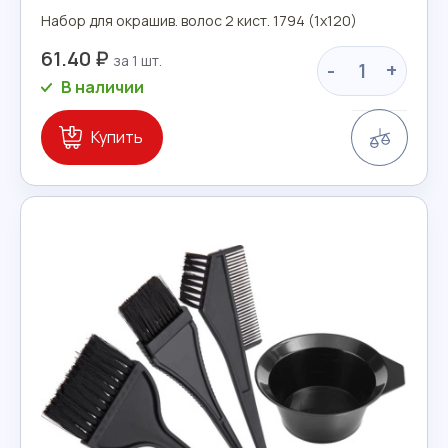
Набор для окрашив. волос 2 кист. 1794 (1х120)
61.40 ₽
-
+
В наличии
Сравн
Купить