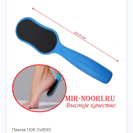
Пемза 1106 (1х300)