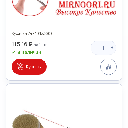
Кусачки 7474 (1х360)
115.16 ₽
-
+
В наличии
Сравн
Купить