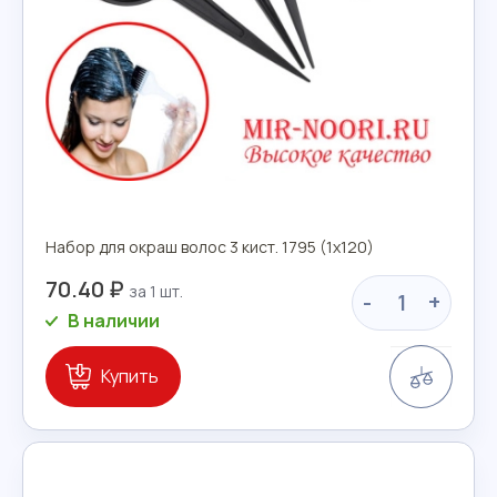
Набор для окраш волос 3 кист. 1795 (1х120)
70.40 ₽
-
+
В наличии
Сравн
Купить