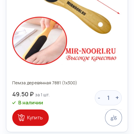
Пемза деревянная 7881 (1х300)
49.50 ₽
-
+
В наличии
Сравн
Купить