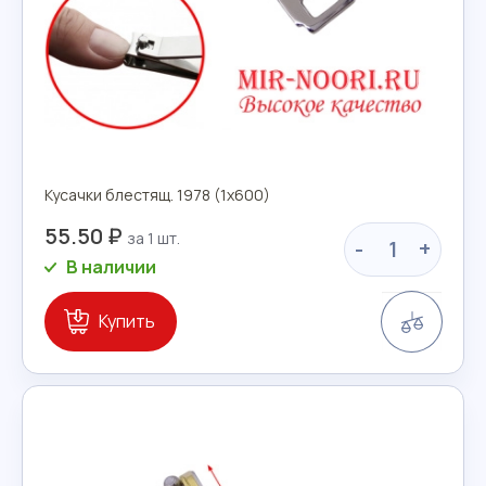
Кусачки блестящ. 1978 (1х600)
55.50 ₽
-
+
В наличии
Сравн
Купить