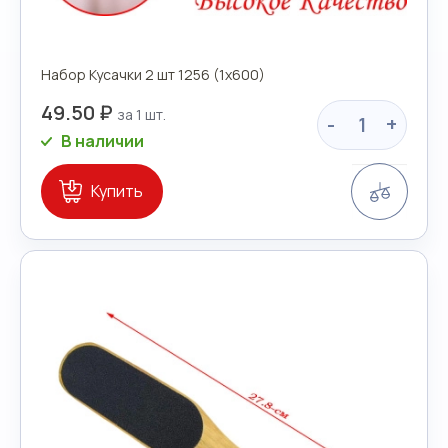
Набор Кусачки 2 шт 1256 (1х600)
49.50 ₽
-
+
В наличии
Сравн
Купить