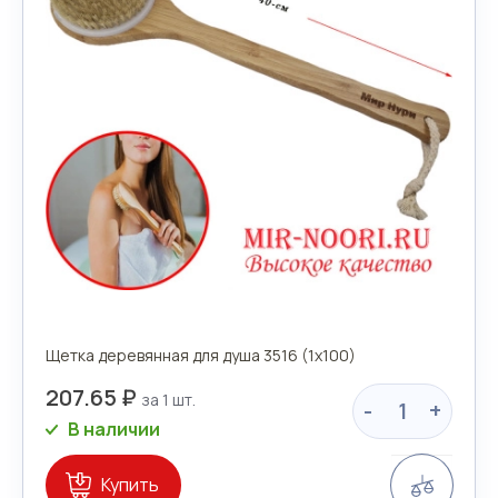
Щетка деревянная для душа 3516 (1х100)
207.65 ₽
-
+
В наличии
Сравн
Купить