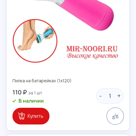
Пилка на батарейках (1х120)
110 ₽
-
+
В наличии
Сравн
Купить