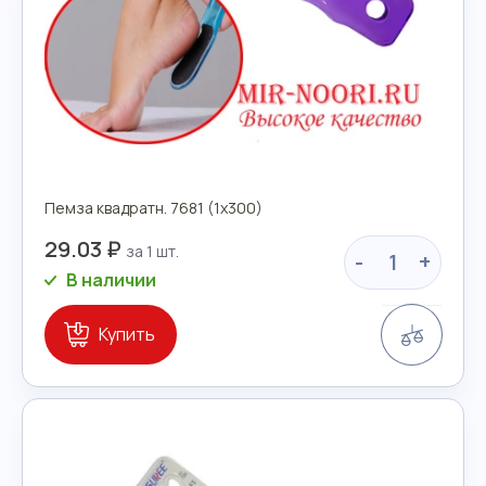
Пемза квадратн. 7681 (1х300)
29.03 ₽
-
+
В наличии
Сравн
Купить